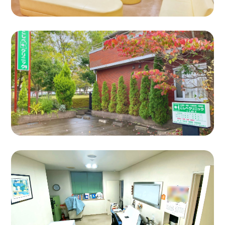
RELATED /
関連するご案内
アクセス・駐車場のご案内 →
診療内容のご案内 →
はじめての方へ →
お気軽にご相談ください
Web予約はこちら →
☎
043-486-0200