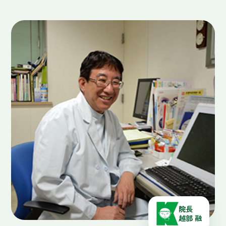
院長
越部 融
DIRECTOR
院長紹介
1996年に君津中央病院を退職し、佐倉市表町にク
リニックを開設いたしました。小児を中心に地域