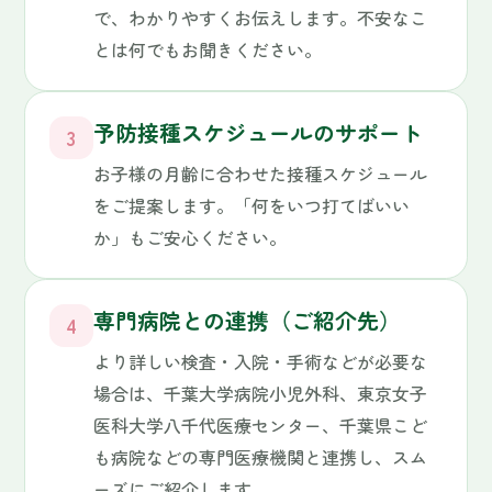
医科大学八千代医療センター、千葉県こど
も病院などの専門医療機関と連携し、スム
ーズにご紹介します。
MEDICAL HOURS
診療時間
月
火
水
木
金
土
日
9:00 – 12:00
●
●
—
●
●
●
—
15:00 – 18:00
●
●
—
●
●
▲
—