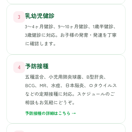
4
五種混合、小児用肺炎球菌、B型肝炎、
BCG、MR、水痘、日本脳炎、ロタウイルス
などの定期接種に対応。スケジュールのご
相談もお気軽にどうぞ。
予防接種の詳細はこちら →
小児外科
5
院長は小児外科の専門医（元・小児外科医
長）。そけいヘルニア・でべそ・停留精
巣・便秘・できもの・けがなど、お子様の
外科的なお悩みを専門の目で見極め、必要
に応じて専門の医療機関にご紹介します。
小児外科のご案内はこちら →