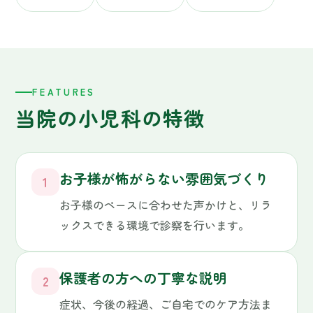
ックスできる環境で診察を行います。
保護者の方への丁寧な説明
2
症状、今後の経過、ご自宅でのケア方法ま
で、わかりやすくお伝えします。不安なこ
とは何でもお聞きください。
予防接種スケジュールのサポート
3
お子様の月齢に合わせた接種スケジュール
をご提案します。「何をいつ打てばいい
か」もご安心ください。
専門病院との連携（ご紹介先）
4
より詳しい検査・入院・手術などが必要な
場合は、千葉大学病院小児外科、東京女子